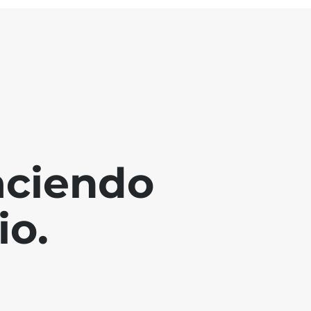
aciendo
io.