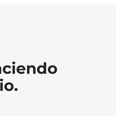
aciendo
io.